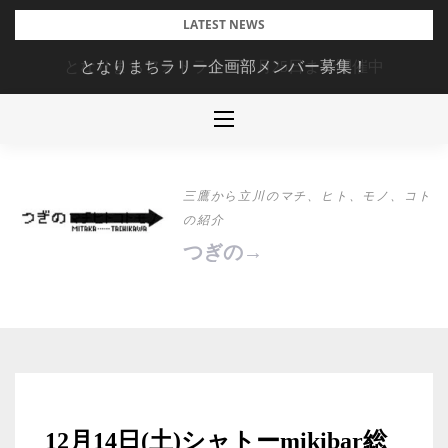
Skip
LATEST NEWS
to
となりまちフォトラリー12月25日まで開催中
となりまちラリー企画部メンバー募集！
content
三鷹から立川のマチ、ヒト、モノ、コト
の紹介
つぎの→
12月14日(土)シャトーmikibar総