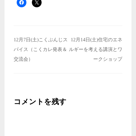
投
12月7日(土)こくぶんじス
12月14日(土)住宅のエネ
稿
パイス（こくカレ発表＆
ルギーを考える講演とワ
ナ
交流会）
ークショップ
ビ
ゲ
ー
シ
コメントを残す
ョ
ン