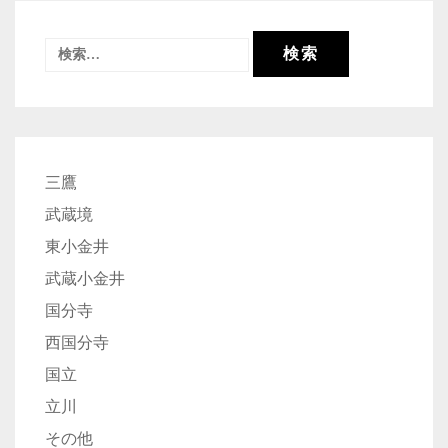
検
索:
三鷹
武蔵境
東小金井
武蔵小金井
国分寺
西国分寺
国立
立川
その他