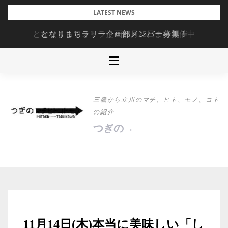
Skip
LATEST NEWS
to
となりまちフォトラリー12月25日まで開催中
となりまちラリー企画部メンバー募集！
content
三鷹から立川のマチ、ヒト、モノ、コト
の紹介
つぎの→
11月14日(木)本当に美味しい「し