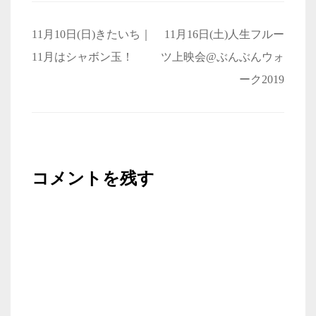
投
11月10日(日)きたいち｜
11月16日(土)人生フルー
稿
11月はシャボン玉！
ツ上映会@ぶんぶんウォ
ナ
ーク2019
ビ
ゲ
ー
シ
コメントを残す
ョ
ン