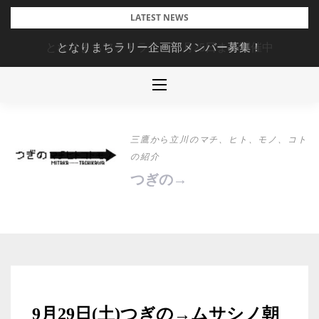
Skip
LATEST NEWS
to
となりまちラリー企画部メンバー募集！
content
三鷹から立川のマチ、ヒト、モノ、コト
の紹介
つぎの→
9月29日(土)つぎの→ムサシノ朝