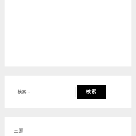
検
索:
三鷹