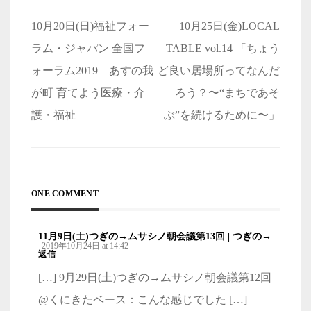
投
10月20日(日)福祉フォー
10月25日(金)LOCAL
稿
ラム・ジャパン 全国フ
TABLE vol.14 「ちょう
ナ
ォーラム2019 あすの我
ど良い居場所ってなんだ
ビ
が町 育てよう医療・介
ろう？〜“まちであそ
ゲ
護・福祉
ぶ”を続けるために〜」
ー
シ
ョ
ONE COMMENT
ン
11月9日(土)つぎの→ムサシノ朝会議第13回 | つぎの→
2019年10月24日 at 14:42
返信
[…] 9月29日(土)つぎの→ムサシノ朝会議第12回
@くにきたベース：こんな感じでした […]