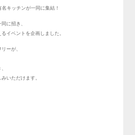
有名キッチンが一同に集結！
一同に招き、
えるイベントを企画しました。
ワリーが、
き、
しみいただけます。