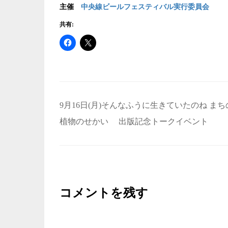
主催
中央線ビールフェスティバル実行委員会
共有:
投
9月16日(月)そんなふうに生きていたのね まち
稿
植物のせかい 出版記念トークイベント
ナ
ビ
ゲ
ー
コメントを残す
シ
ョ