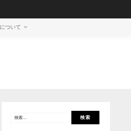
飲み会
と
について
検
索: