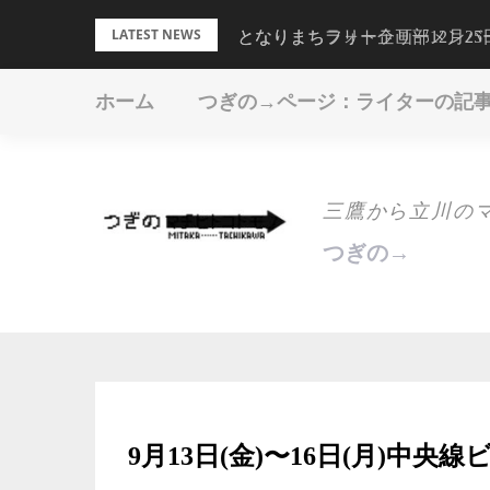
Skip
LATEST NEWS
となりまちフォトラリー12月2
となりまちラリー企画部メンバ
to
content
ホーム
つぎの→ページ：ライターの記
三鷹から立川の
つぎの→
9月13日(金)〜16日(月)中央