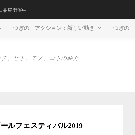
5日まで開催中
ー募集！
2022年4月のお茶
事
つぎの→アクション：新しい動き
つぎの→
マチ、ヒト、モノ、コトの紹介
線ビールフェスティバル2019