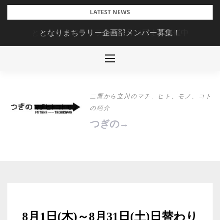
Skip
LATEST NEWS
to
となりまちラリー企画部メンバー募集！
content
三鷹から立川のマチ、ヒト、モノ、コト
の紹介
つぎの→
8月1日(木)～8月31日(土)日替わり