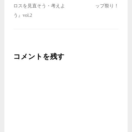
ナ
ロスを見直そう・考えよ
ップ祭り！
ビ
う』vol.2
ゲ
ー
シ
ョ
コメントを残す
ン