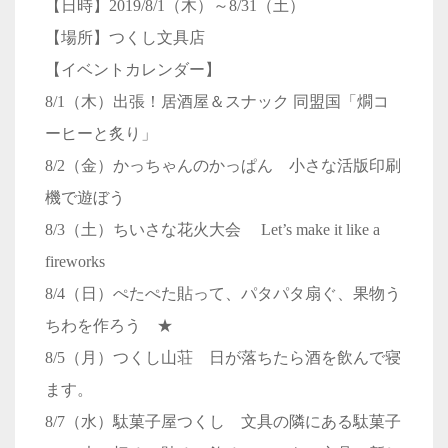
【日時】2019/8/1（木）～8/31（土）
【場所】つくし文具店
【イベントカレンダー】
8/1（木）出張！居酒屋＆スナック 同盟国「燗コ
ーヒーと炙り」
8/2（金）かっちゃんのかっぱん 小さな活版印刷
機で遊ぼう
8/3（土）ちいさな花火大会 Let’s make it like a
fireworks
8/4（日）ぺたぺた貼って、パタパタ扇ぐ、果物う
ちわを作ろう ★
8/5（月）つくし山荘 日が落ちたら酒を飲んで寝
ます。
8/7（水）駄菓子屋つくし 文具の隣にある駄菓子