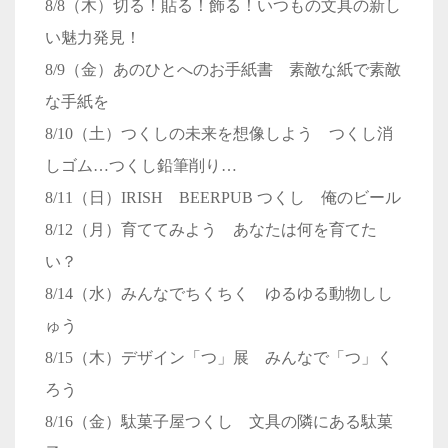
8/8（木）切る！貼る！飾る！いつもの文具の新し
い魅力発見！
8/9（金）あのひとへのお手紙書 素敵な紙で素敵
な手紙を
8/10（土）つくしの未来を想像しよう つくし消
しゴム…つくし鉛筆削り…
8/11（日）IRISH BEERPUB つくし 俺のビール
8/12（月）育ててみよう あなたは何を育てた
い？
8/14（水）みんなでちくちく ゆるゆる動物しし
ゅう
8/15（木）デザイン「つ」展 みんなで「つ」く
ろう
8/16（金）駄菓子屋つくし 文具の隣にある駄菓