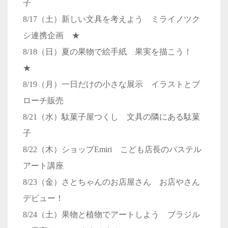
子
8/17（土）新しい文具を考えよう ミライノツク
シ連携企画 ★
8/18（日）夏の果物で絵手紙 果実を描こう！
★
8/19（月）一日だけの小さな展示 イラストとブ
ローチ販売
8/21（水）駄菓子屋つくし 文具の隣にある駄菓
子
8/22（木）ショップEmiri こども店長のパステル
アート講座
8/23（金）さとちゃんのお店屋さん お店やさん
デビュー！
8/24（土）果物と植物でアートしよう ブラジル