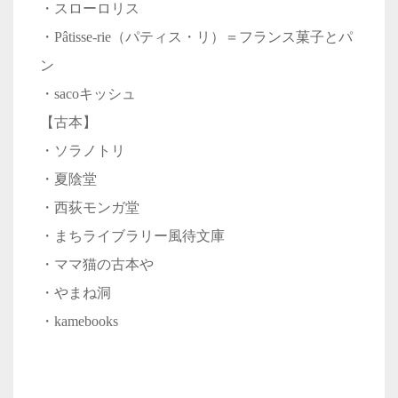
・スローロリス
・Pâtisse-rie（パティス・リ）＝フランス菓子とパ
ン
・sacoキッシュ
【古本】
・ソラノトリ
・夏陰堂
・西荻モンガ堂
・まちライブラリー風待文庫
・ママ猫の古本や
・やまね洞
・kamebooks