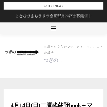
Skip
LATEST NEWS
to
となりまちフォトラリー12月25日まで開催中
となりまちラリー企画部メンバー募集！
content
三鷹から立川のマチ、ヒト、モノ、コト
の紹介
つぎの→
4月14日(日)三鷹武蔵野book＋マ