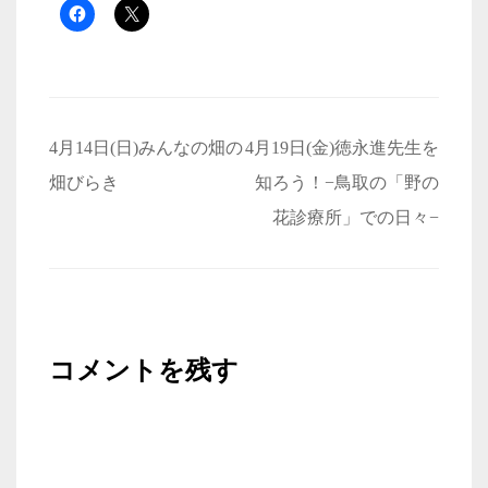
投
4月14日(日)みんなの畑の
4月19日(金)徳永進先生を
稿
畑びらき
知ろう！−鳥取の「野の
ナ
花診療所」での日々−
ビ
ゲ
ー
シ
コメントを残す
ョ
ン