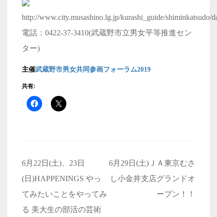
http://www.city.musashino.lg.jp/kurashi_guide/shiminkatsud
電話：0422-37-3410(武蔵野市立男女平等推進セン
ター)
主催
武蔵野市男女共同参画フォーラム
2019
共有:
投
6月22日(土)、23日
6月29日(土)ＪＡ東京むさ
稿
(日)HAPPENINGS やっ
し小金井支店グランドオ
ナ
てみたいことをやってみ
ープン！！
ビ
る 美大生の部活の芸術