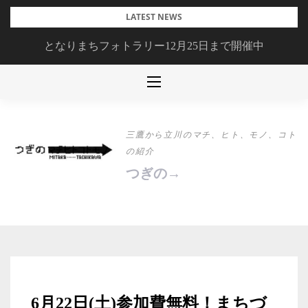
Skip
LATEST NEWS
to
となりまちフォトラリー12月25日まで開催中
content
三鷹から立川のマチ、ヒト、モノ、コト
の紹介
つぎの→
6月22日(土)参加費無料！まちづ