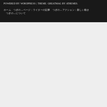
POWERED BY WORDPRESS
|
THEME:
GREATMAG
BY ATHEMES.
ホーム
つぎの→ページ：ライターの記事
つぎの→アクション：新しい動き
つぎの→について