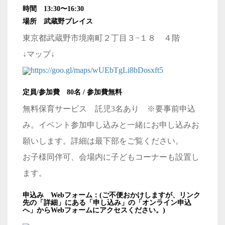
時間 13:30〜16:30
場所 武蔵野プレイス
東京都武蔵野市境南町２丁目３−１８ ４階
↓マップ↓
https://goo.gl/maps/wUEbTgLi8bDosxft5
定員/参加費 80名 / 参加費無料
無料保育サービス 託児3名あり ※要事前申込
み。イベント参加申し込みと一緒にお申し込みお
願いします。詳細は最下部をご覧ください。
お子様同伴可、会場内に子どもコーナーも設置し
ます。
申込み Webフォーム：(ご不便おかけしますが、リンク
先の「詳細」にある「申し込み」の「オンライン申込
へ」からWebフォームにアクセスください。)