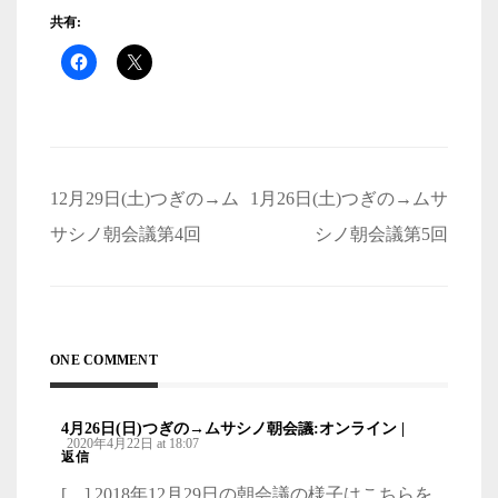
共有:
投
12月29日(土)つぎの→ム
1月26日(土)つぎの→ムサ
稿
サシノ朝会議第4回
シノ朝会議第5回
ナ
ビ
ゲ
ONE COMMENT
ー
シ
4月26日(日)つぎの→ムサシノ朝会議:オンライン |
2020年4月22日 at 18:07
ョ
返信
ン
[…] 2018年12月29日の朝会議の様子はこちらを