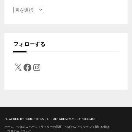
ア
ー
カ
イ
フォローする
ブ
X
Facebook
Instagram
POWERED BY WORDPRESS
|
THEME:
GREATMAG
BY ATHEMES.
ホーム
つぎの→ページ：ライターの記事
つぎの→アクション：新しい動き
つぎの→について