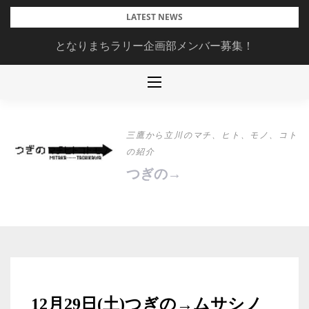
Skip
LATEST NEWS
to
となりまちラリー企画部メンバー募集！
content
三鷹から立川のマチ、ヒト、モノ、コト
の紹介
つぎの→
12月29日(土)つぎの→ムサシノ