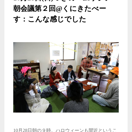
朝会議第２回@くにきたべー
す：こんな感じでした
10
月
28
日朝の９時。ハロウィーンも間近というこ