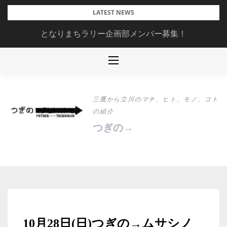
Skip
LATEST NEWS
to
となりまちラリー企画部メンバー募集！
content
三鷹から立川のマチ、ヒト、モノ、コト
の紹介
つぎの→
10月28日(日)つぎの→ムサシノ