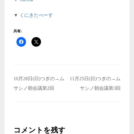
▼
くにきたべーす
共有:
投
10月28日(日)つぎの→ム
11月25日(日)つぎの→ム
稿
サシノ朝会議第2回
サシノ朝会議第3回
ナ
ビ
ゲ
ー
コメントを残す